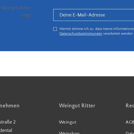
Hiermit stimme ich zu, dass meine Information
Datenschutzbestimmungen
verarbeitet werden 
5€ Rabatt bei Newsletteranmeldung
fnehmen
Weingut Ritter
Rec
traße 2
Weingut
AG
dental
Weinshop
Dat