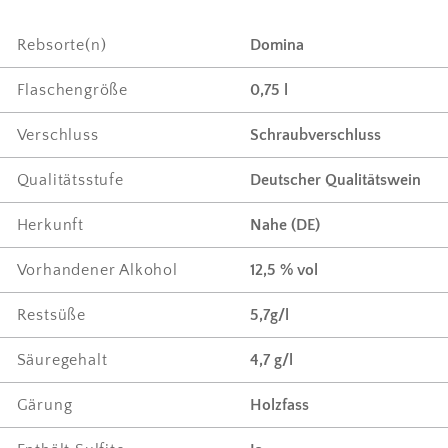
Rebsorte(n)
Domina
Flaschengröße
0,75 l
Verschluss
Schraubverschluss
Qualitätsstufe
Deutscher Qualitätswein
Herkunft
Nahe (DE)
Vorhandener Alkohol
12,5 % vol
Restsüße
5,7g/l
Säuregehalt
4,7 g/l
Gärung
Holzfass