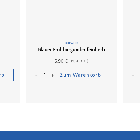
Rotwein
Blauer Frühburgunder feinherb
6,90
€
(
9,20
€
/
l
)
rb
Zum Warenkorb