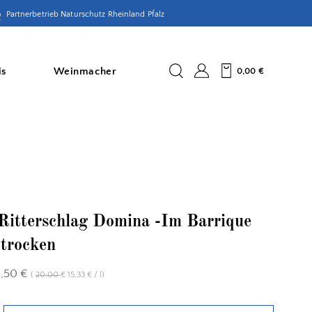
Partnerbetrieb Naturschutz Rheinland Pfalz
is
Weinmacher
0,00
€
Ritterschlag Domina -Im Barrique
 trocken
1,50
€
(
20,00
15,33
/
l
)
€
€