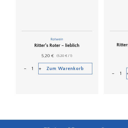
Rotwein
Ritte
Ritter’s Roter – lieblich
5,20
€
(
5,20
€
/
l
)
Zum Warenkorb