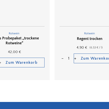
Rotwein
Rotwein
rs Probepaket „trockene
Regent trocken
Rotweine“
4,90
€
(
6,53
€
/
l
)
42,00
€
Zum Warenko
Zum Warenkorb