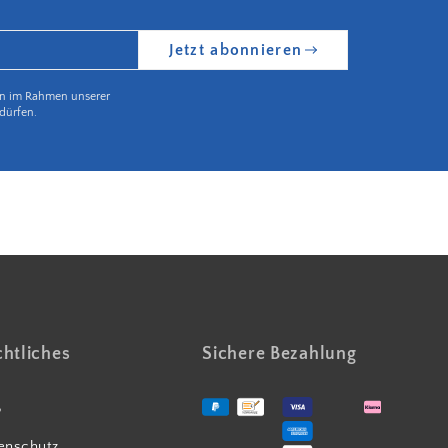
Jetzt abonnieren
en im Rahmen unserer
dürfen.
Partnerbetrieb Naturschutz Rheinland Pfalz
htliches
Sichere Bezahlung
B
enschutz