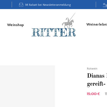
5€ Rabatt bei Newsletteranmeldung
Weinerlebn
Weinshop
Rotwein
Dianas 
gereift-
15,00
€
1