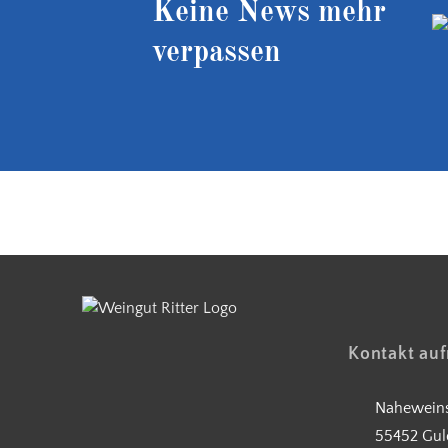
Keine News mehr
verpassen
Kostenloser Versand ab 90 €
Kontakt au
Naheweins
55452 Gul