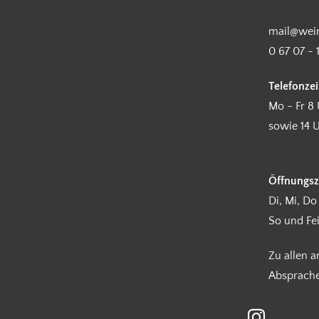
mail@wein
0 67 07 - 
Telefonzei
Mo - Fr 8 
sowie 14 U
Öffnungsz
Di, Mi, Do
So und Fe
Zu allen 
Absprach