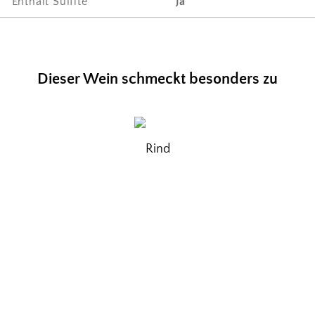
Enthält Sulfite
Ja
Dieser Wein schmeckt besonders zu
Rind
ation
Eigene vegane Produktion