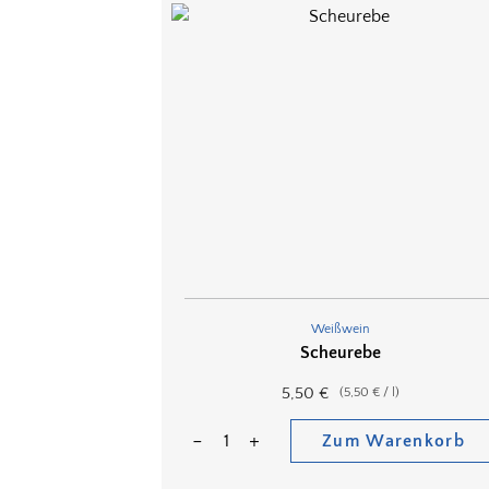
Weißwein
Scheurebe
5,50
€
(
5,50
€
/
l
)
Zum Warenkorb