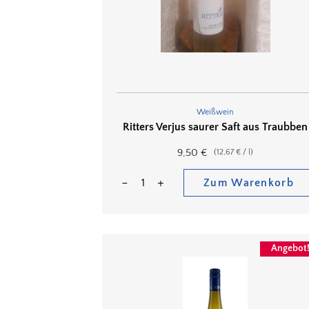
Weißwein
Ritters Verjus saurer Saft aus Traubben
9,50
€
(
12,67
€
/
l
)
Zum Warenkorb
Angebot