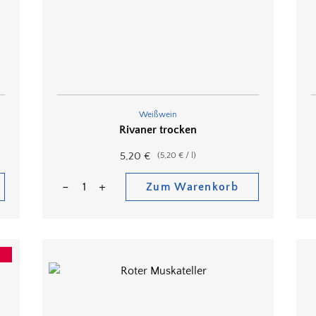
Weißwein
Rivaner trocken
5,20
€
(
5,20
€
/
l
)
Zum Warenkorb
!