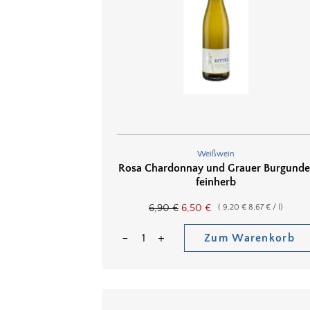
Weißwein
Rosa Chardonnay und Grauer Burgunde
feinherb
6,90
€
6,50
€
(
9,20
€
8,67
€
/
l
)
Zum Warenkorb