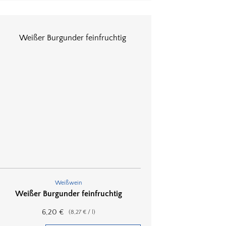
Weißwein
Weißer Burgunder feinfruchtig
6,20
€
(
8,27
€
/
l
)