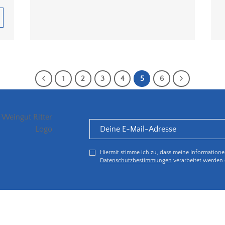
1
2
3
4
5
6
Hiermit stimme ich zu, dass meine Information
Datenschutzbestimmungen
verarbeitet werden 
5€ Rabatt bei Newsletteranmeldung