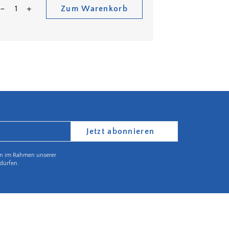
Zum Warenkorb
Jetzt abonnieren
en im Rahmen unserer
dürfen.
Partnerbetrieb Naturschutz Rheinland Pfalz