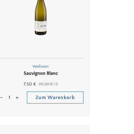
Weißwein
Sauvignon Blanc
7,50
€
(
10,00
€
/
l
)
Zum Warenkorb