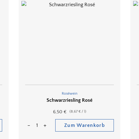
Roséwein
Schwarzriesling Rosé
6,50
€
(
8,67
€
/
l
)
Zum Warenkorb