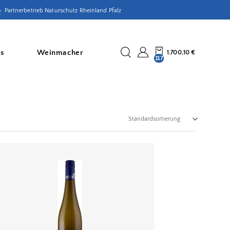
Partnerbetrieb Naturschutz Rheinland Pfalz
is
Weinmacher
1.700,10
€