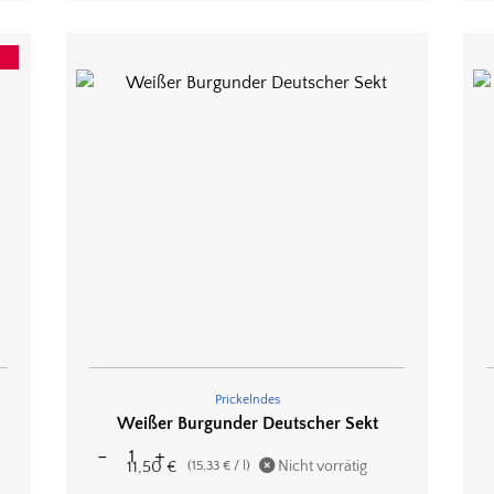
!
Prickelndes
Weißer Burgunder Deutscher Sekt
11,50
€
Nicht vorrätig
(
15,33
€
/
l
)