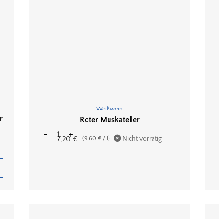
Weißwein
r
Roter Muskateller
7,20
€
Nicht vorrätig
(
9,60
€
/
l
)