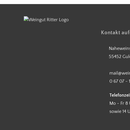
Kontakt au
Naheweins
55452 Gul
mail@wein
0 67 07 - 
Telefonzei
Mo - Fr 8 
sowie 14 U