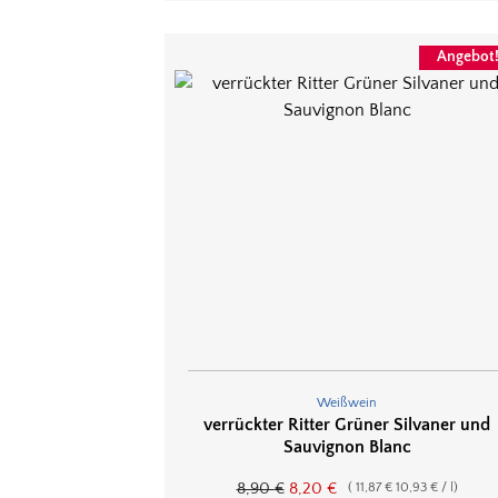
Angebot
Weißwein
verrückter Ritter Grüner Silvaner und
Sauvignon Blanc
8,90
€
8,20
€
(
11,87
€
10,93
€
/
l
)