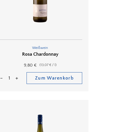
Weißwein
Rosa Chardonnay
9,80
€
(
13,07
€
/
l
)
Zum Warenkorb