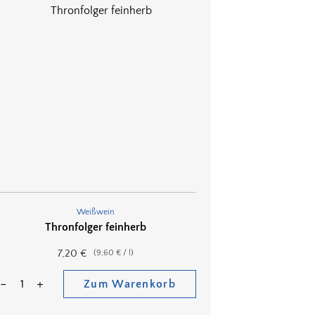
Weißwein
Thronfolger feinherb
7,20
€
(
9,60
€
/
l
)
Zum Warenkorb