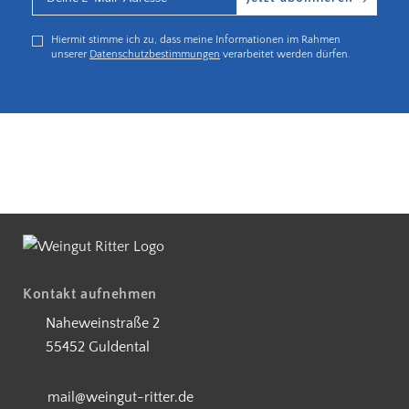
Hiermit stimme ich zu, dass meine Informationen im Rahmen
unserer
Datenschutzbestimmungen
verarbeitet werden dürfen.
ostenloser Versand ab 90 €
5€ Rabatt bei Newsletteranmeldung
Partnerbetrieb Naturschutz Rheinla
Kontakt aufnehmen
Naheweinstraße 2
55452 Guldental
mail@weingut-ritter.de