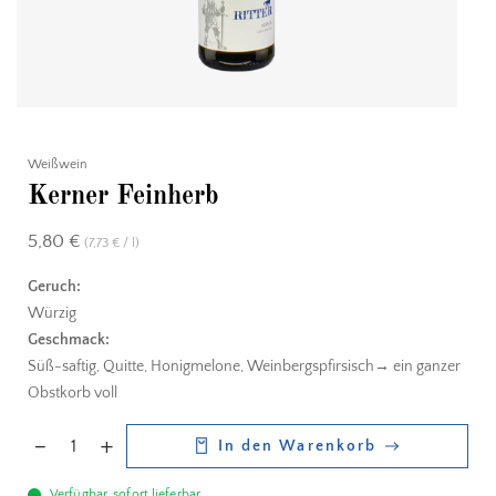
Weißwein
Kerner Feinherb
5,80
€
(
7,73
/
l
)
€
Geruch:
Würzig
Geschmack:
Süß-saftig, Quitte, Honigmelone, Weinbergspfirsisch→ ein ganzer
Obstkorb voll
In den Warenkorb
Verfügbar, sofort lieferbar