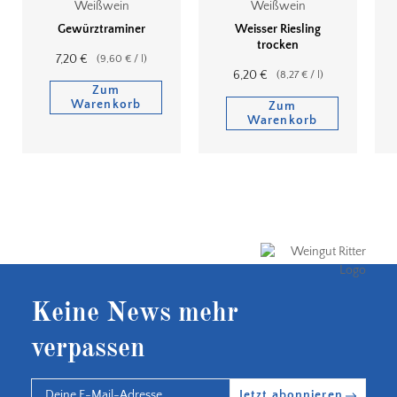
Weißwein
Weißwein
Gewürztraminer
Weisser Riesling
trocken
7,20
€
(
9,60
€
/
l
)
6,20
€
(
8,27
€
/
l
)
Zum
Warenkorb
Zum
Warenkorb
Keine News mehr
verpassen
Jetzt abonnieren