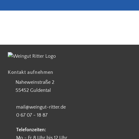
5€ Rabatt bei Newsletteranmeldung
Partnerbetrieb Naturschutz Rhe
Kostenloser Versand ab 90 €
Kontakt aufnehmen
Naheweinstraße 2
55452 Guldental
mail@weingut-ritter.de
0 67 07 - 18 87
Telefonzeiten:
Mo - Fr 8 Uhr bis 12 Uhr