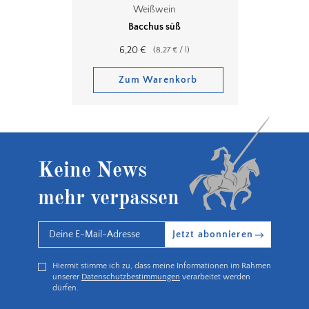
Weißwein
Bacchus süß
6,20
€
(
8,27
€
/
l
)
Zum Warenkorb
Keine News
mehr verpassen
Jetzt abonnieren
Hiermit stimme ich zu, dass meine Informationen im Rahmen
unserer
Datenschutzbestimmungen
verarbeitet werden
dürfen.