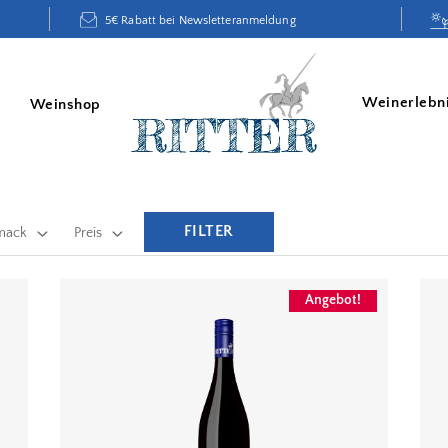
5€ Rabatt bei Newsletteranmeldung
Weinerlebn
Weinshop
FILTER
mack
Preis
Angebot!