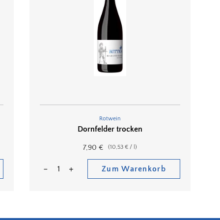
Rotwein
Dornfelder trocken
7,90
€
(
10,53
€
/
l
)
Zum Warenkorb