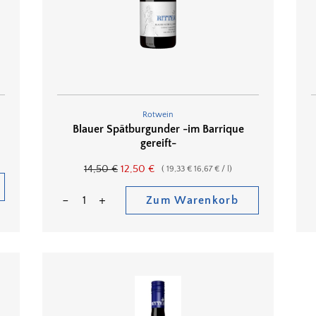
Rotwein
Blauer Spätburgunder -im Barrique
gereift-
14,50
€
12,50
€
(
19,33
€
16,67
€
/
l
)
Zum Warenkorb