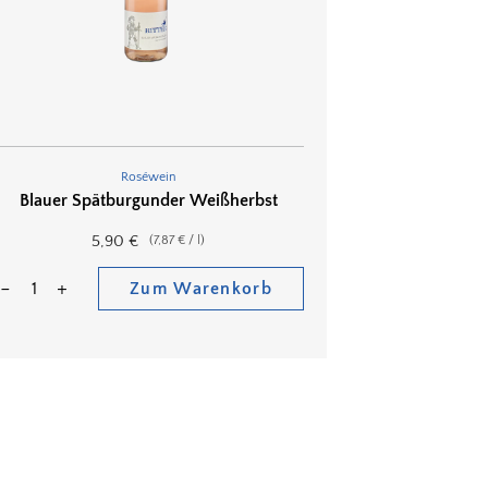
Roséwein
Blauer Spätburgunder Weißherbst
5,90
€
(
7,87
€
/
l
)
Zum Warenkorb