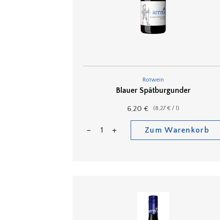
Rotwein
Blauer Spätburgunder
6,20
€
(
8,27
€
/
l
)
Zum Warenkorb