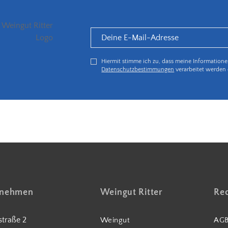
Hiermit stimme ich zu, dass meine Information
Datenschutzbestimmungen
verarbeitet werden 
5€ Rabatt bei Newsletteranmeldung
fnehmen
Weingut Ritter
Rec
traße 2
Weingut
AG