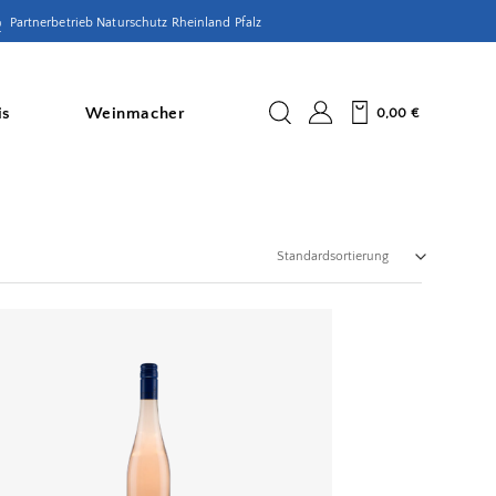
Partnerbetrieb Naturschutz Rheinland Pfalz
is
Weinmacher
0,00
€