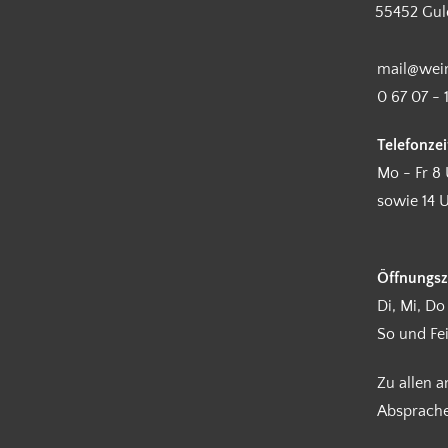
55452 Gul
mail@wein
0 67 07 - 
Telefonzei
Mo - Fr 8 
sowie 14 U
Öffnungsz
Di, Mi, Do
So und Fe
Zu allen 
Absprach