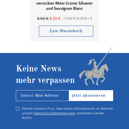
verrückter Ritter Grüner Silvaner
und Sauvignon Blanc
8,90
€
8,20
€
(
11,87
€
10,93
€
/
l
)
Zum Warenkorb
Keine News
mehr verpassen
Jetzt abonnieren
Hiermit stimme ich zu, dass meine Informationen im Rahmen
unserer
Datenschutzbestimmungen
verarbeitet werden
dürfen.