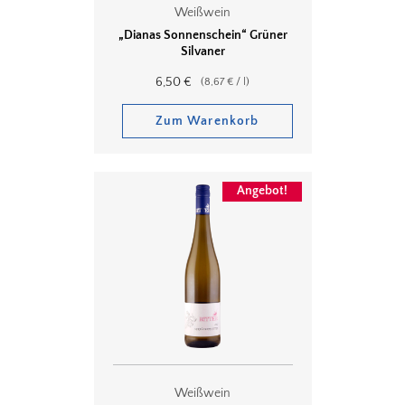
Weißwein
„Dianas Sonnenschein“ Grüner
Silvaner
6,50
€
(
8,67
€
/
l
)
Zum Warenkorb
Angebot!
Weißwein