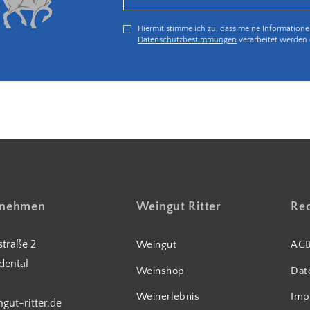
Hiermit stimme ich zu, dass meine Information
Datenschutzbestimmungen
verarbeitet werden 
5€ Rabatt bei Newsletteranmeldung
fnehmen
Weingut Ritter
Rec
traße 2
Weingut
AG
dental
Weinshop
Dat
Weinerlebnis
Imp
gut-ritter.de