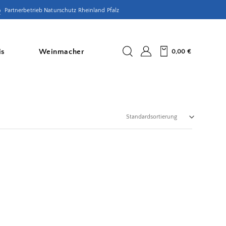
Partnerbetrieb Naturschutz Rheinland Pfalz
is
Weinmacher
0,00
€