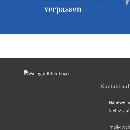
verpassen
Kostenloser Versand ab 90 €
Kontakt au
Naheweins
55452 Gul
mail@wein