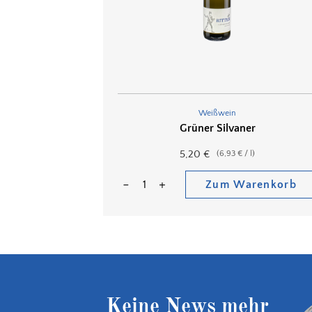
Weißwein
Grüner Silvaner
5,20
€
(
6,93
€
/
l
)
Zum Warenkorb
Keine News mehr