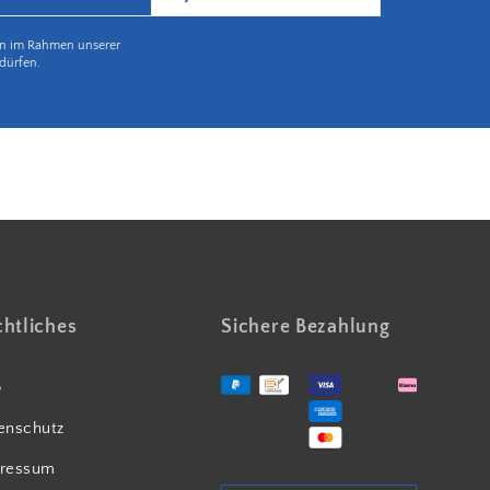
en im Rahmen unserer
dürfen.
Partnerbetrieb Naturschutz Rheinland Pfalz
htliches
Sichere Bezahlung
B
enschutz
ressum