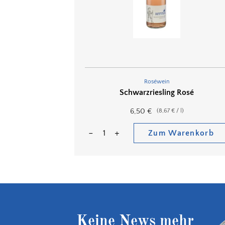
Roséwein
Schwarzriesling Rosé
6,50
€
(
8,67
€
/
l
)
Zum Warenkorb
Keine News mehr