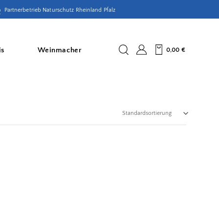
Partnerbetrieb Naturschutz Rheinland Pfalz
is
Weinmacher
0,00
€