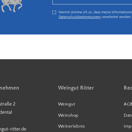
Hiermit stimme ich zu, dass meine Information
Datenschutzbestimmungen
verarbeitet werden 
5€ Rabatt bei Newsletteranmeldung
fnehmen
Weingut Ritter
Rec
traße 2
Weingut
AG
dental
Weinshop
Dat
Weinerlebnis
Imp
gut-ritter.de