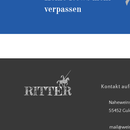
verpassen
Kostenloser Versand ab 90 €
Kontakt au
Naheweins
55452 Gul
mail@wein