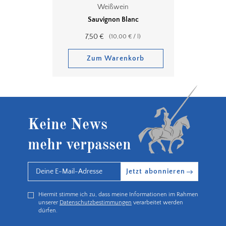
Weißwein
Sauvignon Blanc
7,50
€
(
10,00
€
/
l
)
Zum Warenkorb
Keine News
mehr verpassen
Jetzt abonnieren
Hiermit stimme ich zu, dass meine Informationen im Rahmen
unserer
Datenschutzbestimmungen
verarbeitet werden
dürfen.