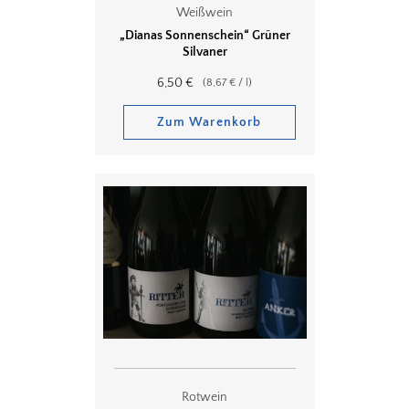
Weißwein
„Dianas Sonnenschein“ Grüner
Silvaner
6,50
€
(
8,67
€
/
l
)
Zum Warenkorb
Rotwein