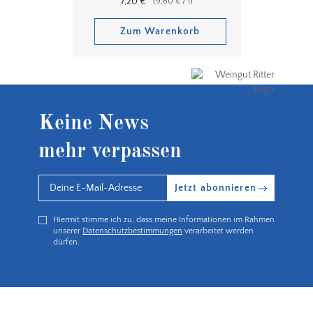
7,20
€
(
9,60
€
/
l
)
Zum Warenkorb
Keine News
mehr verpassen
Jetzt abonnieren
Hiermit stimme ich zu, dass meine Informationen im Rahmen
unserer
Datenschutzbestimmungen
verarbeitet werden
dürfen.