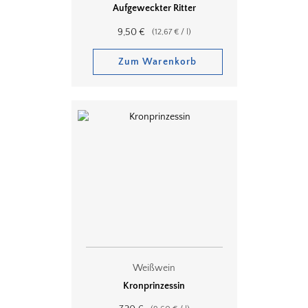
Aufgeweckter Ritter
9,50
€
(
12,67
€
/
l
)
Zum Warenkorb
Weißwein
Kronprinzessin