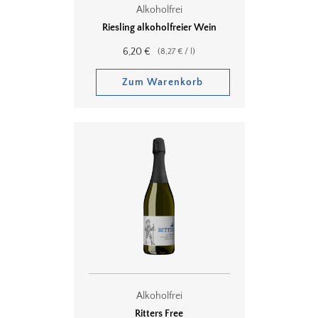
Alkoholfrei
Riesling alkoholfreier Wein
6,20
€
(
8,27
€
/
l
)
Zum Warenkorb
Alkoholfrei
Ritters Free