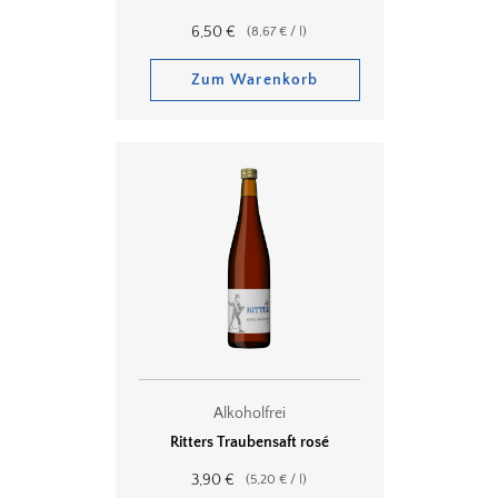
6,50
€
(
8,67
€
/
l
)
Zum Warenkorb
Alkoholfrei
Ritters Traubensaft rosé
3,90
€
(
5,20
€
/
l
)