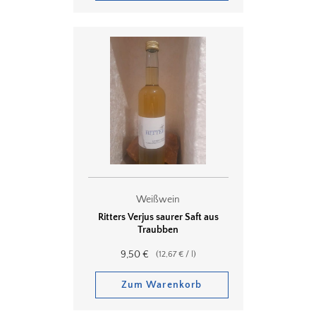
Weißwein
Ritters Verjus saurer Saft aus
Traubben
9,50
€
(
12,67
€
/
l
)
Zum Warenkorb