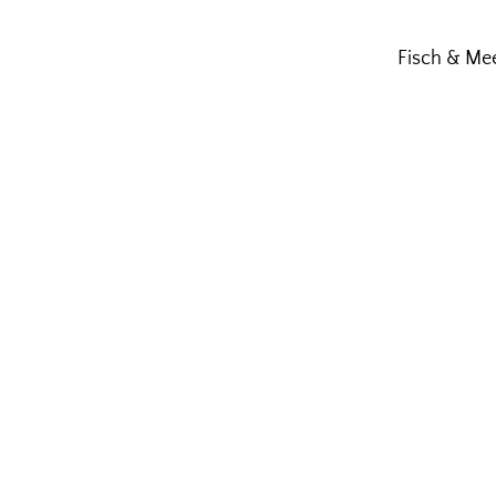
Fisch & Me
Familienweingut in 3. Gener