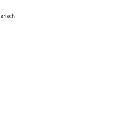
arisch
Lust auf gute Weine