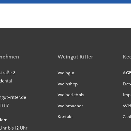
5€ Rabatt bei Newsletteranmeldung
fnehmen
Weingut Ritter
Rec
traße 2
Weingut
AG
dental
Weinshop
Dat
Weinerlebnis
Imp
gut-ritter.de
18 87
Weinmacher
Wid
Kontakt
Zah
ten:
Uhr bis 12 Uhr