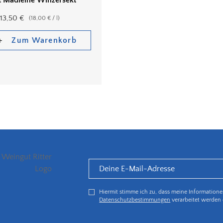
13,50
€
(
18,00
€
/
l
)
Zum Warenkorb
Hiermit stimme ich zu, dass meine Information
Datenschutzbestimmungen
verarbeitet werden 