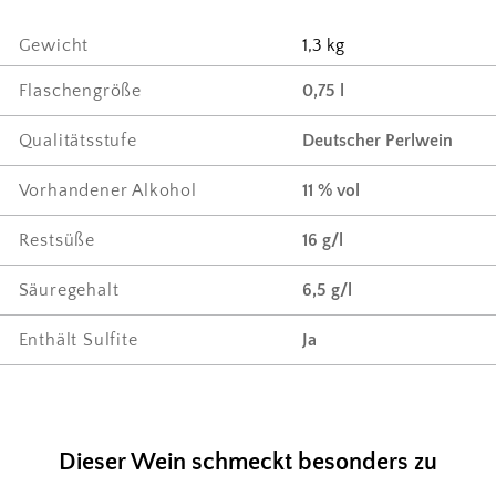
Gewicht
1,3 kg
Flaschengröße
0,75 l
Qualitätsstufe
Deutscher Perlwein
Vorhandener Alkohol
11 % vol
Restsüße
16 g/l
Säuregehalt
6,5 g/l
Enthält Sulfite
Ja
Dieser Wein schmeckt besonders zu