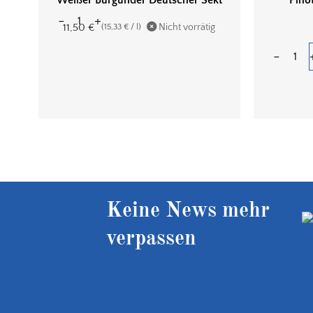
11,50
€
Nicht vorrätig
(
15,33
€
/
l
)
Keine News mehr
verpassen