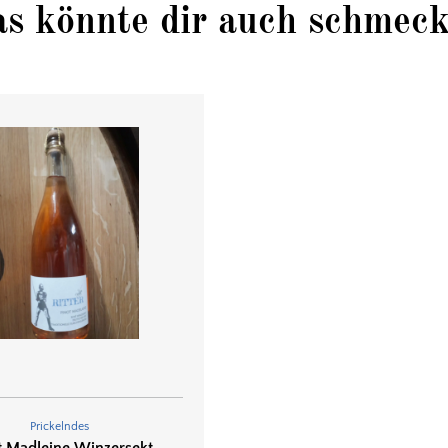
s könnte dir auch schmec
Prickelndes
t Madleine Winzersekt