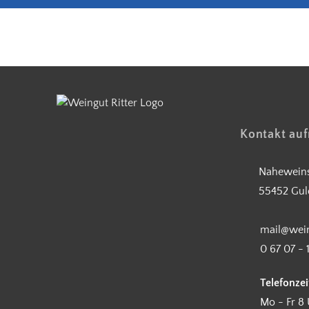
Kostenloser Versand ab 90 €
Kontakt au
Naheweins
55452 Gul
mail@wein
0 67 07 - 
Telefonzei
Mo - Fr 8 