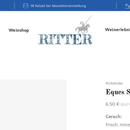
5€ Rabatt bei Newsletteranmeldung
Weinerlebn
Weinshop
Prickelndes
Eques S
6,50
€
(
8,67
Geruch:
Frisch, mine