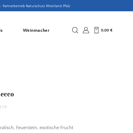
Partnerbetrieb Naturschutz Rheinland Pfalz
is
Weinmacher
0,00
€
ecco
/
l
)
€
ralisch, Feuerstein, exotische Frucht