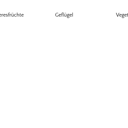
eresfrüchte
Geflügel
Veget
ation
Eigene vegane Produktion