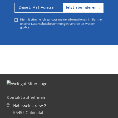
Jetzt abonnieren
Hiermit stimme ich zu, dass meine Informationen im Rahmen
unserer
Datenschutzbestimmungen
verarbeitet werden
dürfen.
Kostenloser Versand ab 90 €
5€ Rabatt bei Newsletteranmeldung
Partnerbetrieb Naturschutz Rhe
Kontakt aufnehmen
Naheweinstraße 2
55452 Guldental