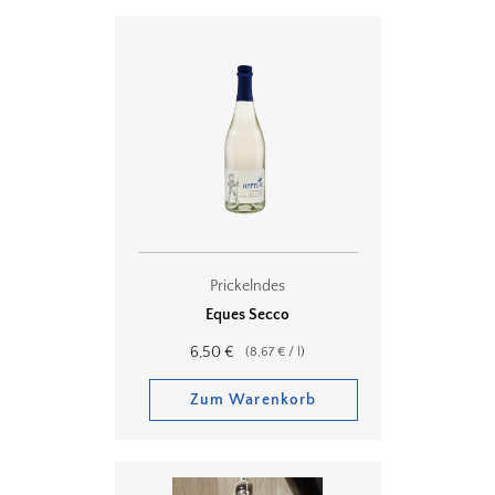
Prickelndes
Eques Secco
6,50
€
(
8,67
€
/
l
)
Zum Warenkorb