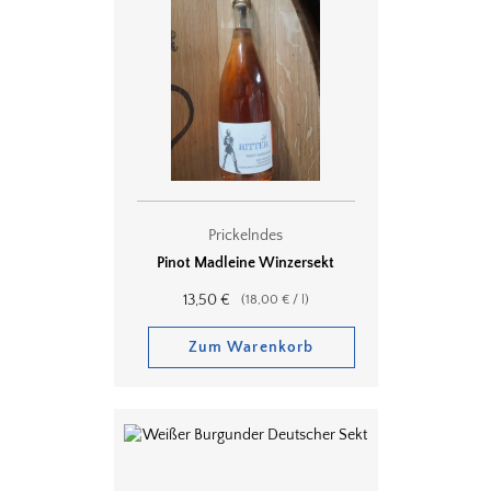
Prickelndes
Pinot Madleine Winzersekt
13,50
€
(
18,00
€
/
l
)
Zum Warenkorb