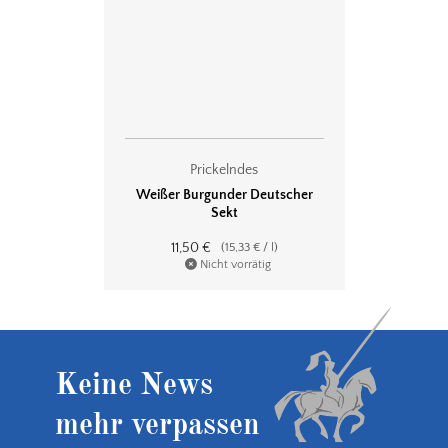
Prickelndes
Weißer Burgunder Deutscher
Sekt
11,50
€
(
15,33
€
/
l
)
Nicht vorrätig
Keine News
mehr verpassen