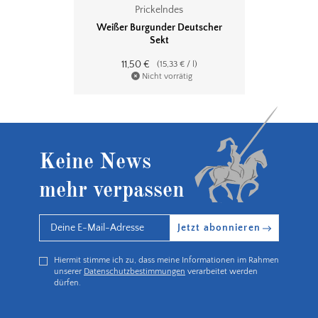
Prickelndes
Weißer Burgunder Deutscher
Sekt
11,50
€
(
15,33
€
/
l
)
Nicht vorrätig
Keine News
mehr verpassen
Jetzt abonnieren
Hiermit stimme ich zu, dass meine Informationen im Rahmen
unserer
Datenschutzbestimmungen
verarbeitet werden
dürfen.