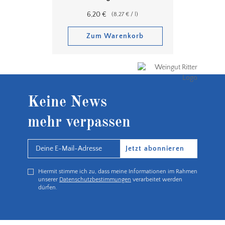
6,20
€
(
8,27
€
/
l
)
Zum Warenkorb
Keine News
mehr verpassen
Jetzt abonnieren
Hiermit stimme ich zu, dass meine Informationen im Rahmen
unserer
Datenschutzbestimmungen
verarbeitet werden
dürfen.