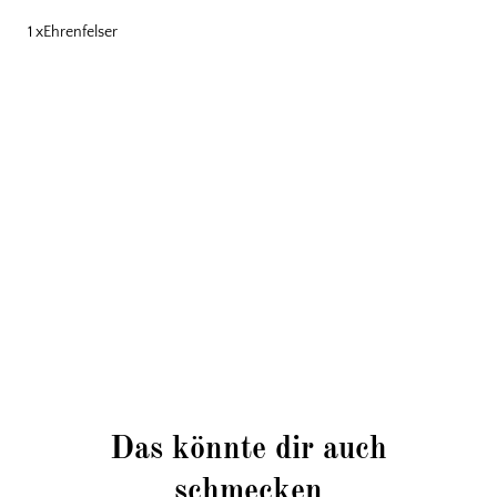
1 xEhrenfelser
Familienweingut in 3. Generation
Eigene vegane Produktion
Lust auf gute Weine
Das könnte dir auch
schmecken