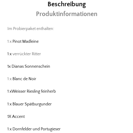
Beschreibung
Produktinformationen
Im Probierpaket enthalten:
1 x
Pinot Madleine
1 x
verrückter Ritter
1x Dianas Sonnenschein
1 x
Blanc de Noir
1 xWeisser Riesling feinherb
1 x Blauer Spätburgunder
1X Accent
1 x Dornfelder und Portugieser