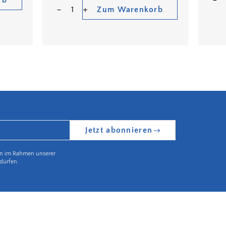
rb
Zum Warenkorb
Jetzt abonnieren
en im Rahmen unserer
dürfen.
Partnerbetrieb Naturschutz Rheinland Pfalz