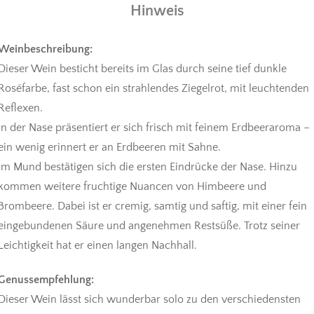
Hinweis
Weinbeschreibung:
Dieser Wein besticht bereits im Glas durch seine tief dunkle
Roséfarbe, fast schon ein strahlendes Ziegelrot, mit leuchtenden
Reflexen.
In der Nase präsentiert er sich frisch mit feinem Erdbeeraroma –
ein wenig erinnert er an Erdbeeren mit Sahne.
Im Mund bestätigen sich die ersten Eindrücke der Nase. Hinzu
kommen weitere fruchtige Nuancen von Himbeere und
Brombeere. Dabei ist er cremig, samtig und saftig, mit einer fein
eingebundenen Säure und angenehmen Restsüße. Trotz seiner
Leichtigkeit hat er einen langen Nachhall.
Genussempfehlung:
Dieser Wein lässt sich wunderbar solo zu den verschiedensten