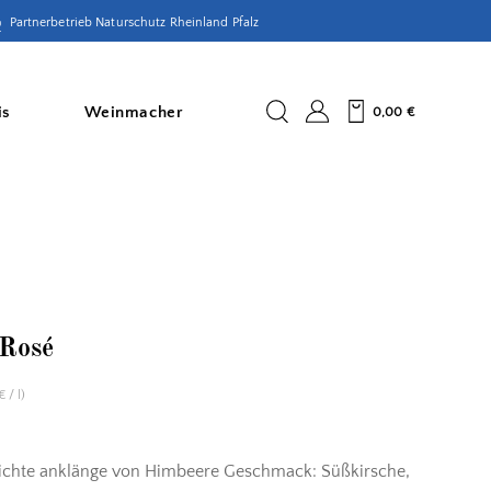
Partnerbetrieb Naturschutz Rheinland Pfalz
is
Weinmacher
0,00
€
 Rosé
/
l
)
€
eichte anklänge von Himbeere Geschmack: Süßkirsche,