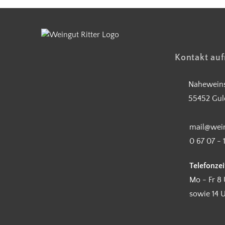
Kontakt au
Naheweins
55452 Gul
mail@wein
0 67 07 - 
Telefonzei
Mo - Fr 8 
sowie 14 U