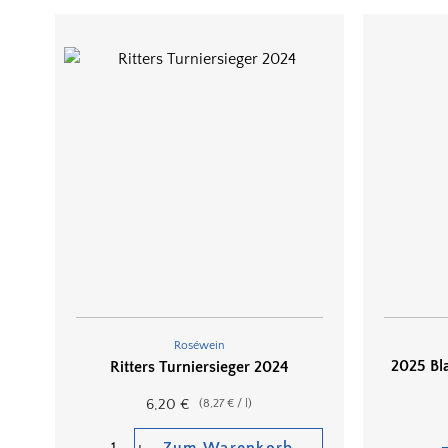
Roséwein
2025 Bl
Ritters Turniersieger 2024
6,20
€
(
8,27
€
/
l
)