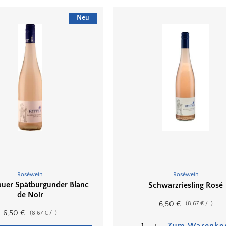
Neu
Roséwein
Roséwein
auer Spätburgunder Blanc
Schwarzriesling Rosé
de Noir
6,50
€
(
8,67
€
/
l
)
6,50
€
(
8,67
€
/
l
)