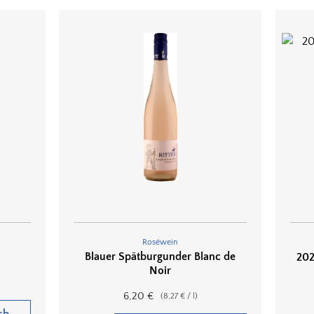
Roséwein
Blauer Spätburgunder Blanc de
202
Noir
6,20
€
(
8,27
€
/
l
)