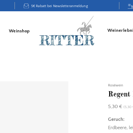
5€ Rabatt bei Newsletteranmeldung
Weinerlebn
Weinshop
Roséwein
Regent
5,30
€
(
5,30
Geruch:
Erdbeere, l