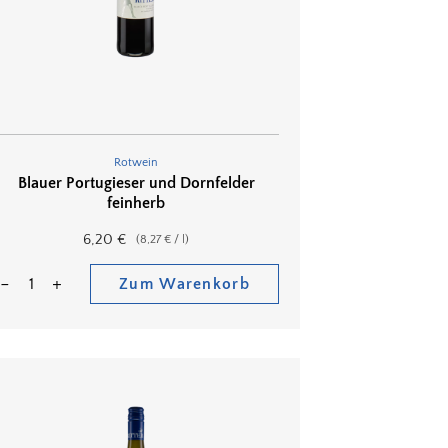
Rotwein
Blauer Portugieser und Dornfelder
feinherb
6,20
€
(
8,27
€
/
l
)
Zum Warenkorb