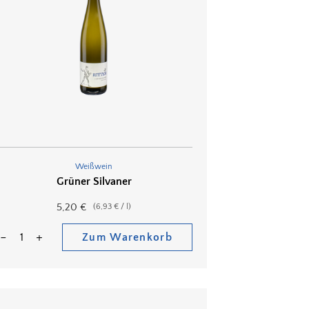
Weißwein
Grüner Silvaner
5,20
€
(
6,93
€
/
l
)
Zum Warenkorb