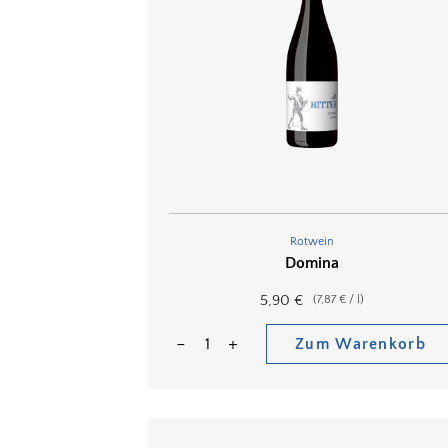
Rotwein
Domina
5,90
€
(
7,87
€
/
l
)
Zum Warenkorb