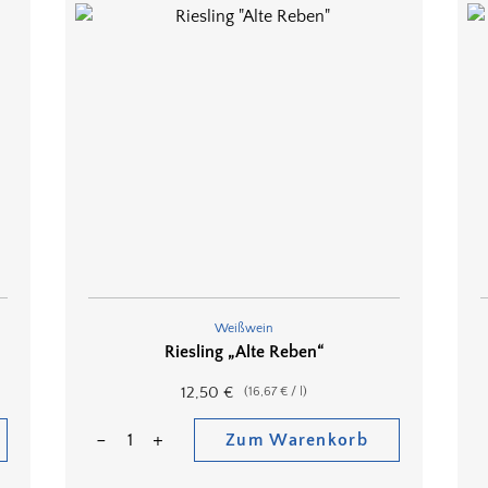
Weißwein
Riesling „Alte Reben“
12,50
€
(
16,67
€
/
l
)
Zum Warenkorb