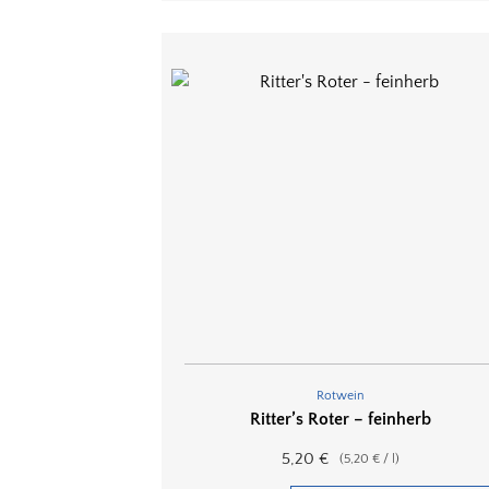
Rotwein
Ritter’s Roter – feinherb
5,20
€
(
5,20
€
/
l
)