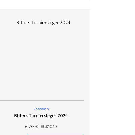
Roséwein
Ritters Turniersieger 2024
6,20
€
(
8,27
€
/
l
)