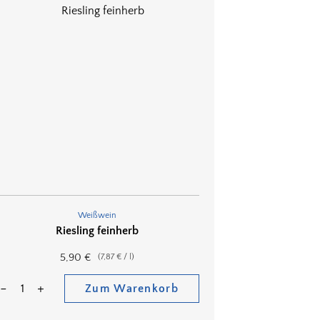
Weißwein
Riesling feinherb
5,90
€
(
7,87
€
/
l
)
Zum Warenkorb