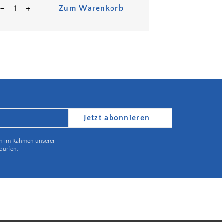
Zum Warenkorb
Jetzt abonnieren
en im Rahmen unserer
dürfen.
Partnerbetrieb Naturschutz Rheinland Pfalz