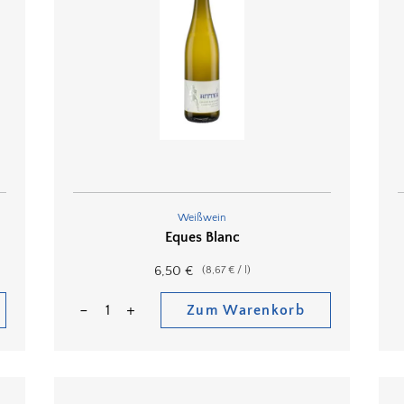
Weißwein
Eques Blanc
6,50
€
(
8,67
€
/
l
)
Zum Warenkorb