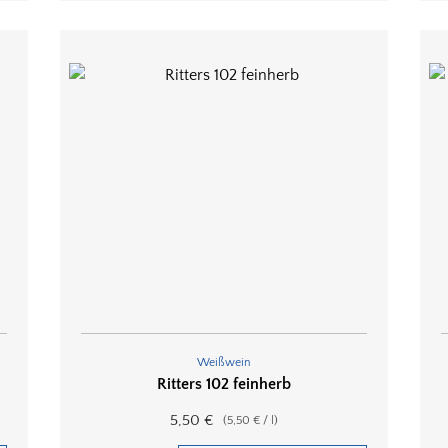
Weißwein
Ritters 102 feinherb
5,50
€
(
5,50
€
/
l
)