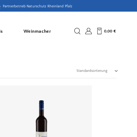
Partnerbetrieb Naturschutz Rheinland Pfalz
is
Weinmacher
0,00
€