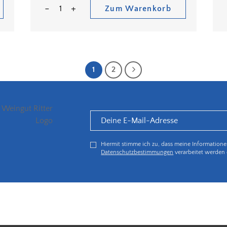
Zum Warenkorb
1
2
Hiermit stimme ich zu, dass meine Information
Datenschutzbestimmungen
verarbeitet werden 
5€ Rabatt bei Newsletteranmeldung