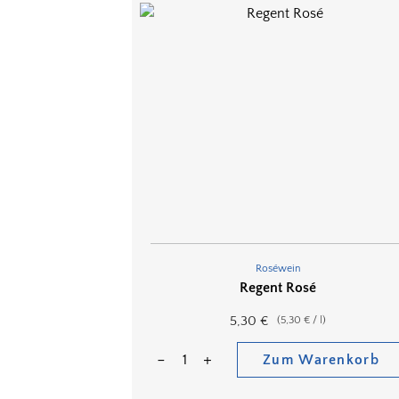
Roséwein
Regent Rosé
5,30
€
(
5,30
€
/
l
)
Zum Warenkorb