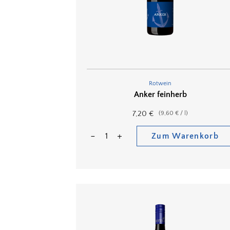
Rotwein
Anker feinherb
7,20
€
(
9,60
€
/
l
)
Zum Warenkorb