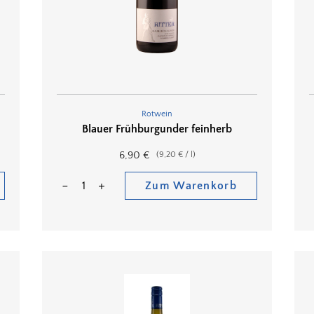
Rotwein
Blauer Frühburgunder feinherb
6,90
€
(
9,20
€
/
l
)
Zum Warenkorb