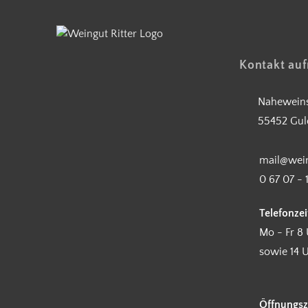
Kontakt au
Naheweins
55452 Gul
mail@wein
0 67 07 - 
Telefonzei
Mo - Fr 8 
sowie 14 U
Öffnungsz