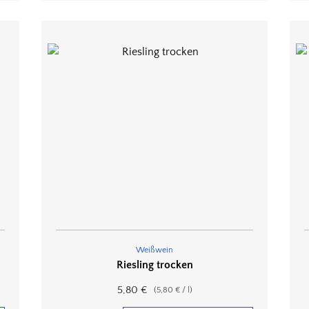
Weißwein
Riesling trocken
5,80
€
(
5,80
€
/
l
)