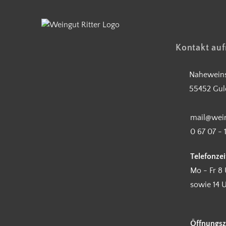
Kontakt au
Naheweins
55452 Gul
mail@wein
0 67 07 - 
Telefonzei
Mo - Fr 8 
sowie 14 U
Öffnungsz