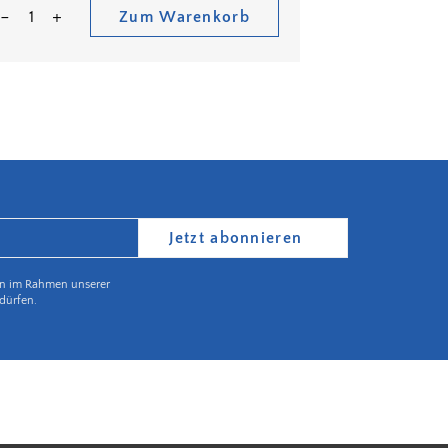
Zum Warenkorb
Jetzt abonnieren
en im Rahmen unserer
dürfen.
Partnerbetrieb Naturschutz Rheinland Pfalz