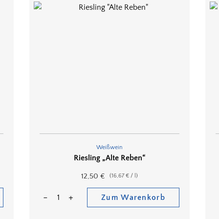
Weißwein
Riesling „Alte Reben“
12,50
€
(
16,67
€
/
l
)
Zum Warenkorb