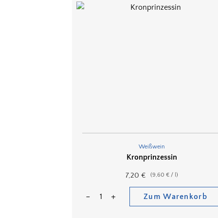
Weißwein
Kronprinzessin
7,20
€
(
9,60
€
/
l
)
Zum Warenkorb