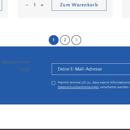
Zum Warenkorb
1
2
Hiermit stimme ich zu, dass meine Information
Datenschutzbestimmungen
verarbeitet werden 
5€ Rabatt bei Newsletteranmeldung