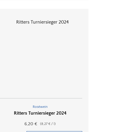
Roséwein
Ritters Turniersieger 2024
6,20
€
(
8,27
€
/
l
)