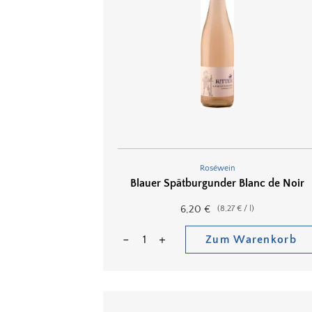
Roséwein
Blauer Spätburgunder Blanc de Noir
6,20
€
(
8,27
€
/
l
)
Zum Warenkorb