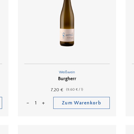
Weißwein
Burgherr
7,20
€
(
9,60
€
/
l
)
Zum Warenkorb