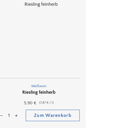
Weißwein
Riesling feinherb
5,90
€
(
7,87
€
/
l
)
Zum Warenkorb