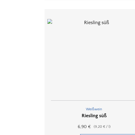
Weißwein
Riesling süß
6,90
€
(
9,20
€
/
l
)