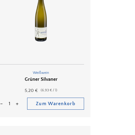
Weißwein
Grüner Silvaner
5,20
€
(
6,93
€
/
l
)
Zum Warenkorb