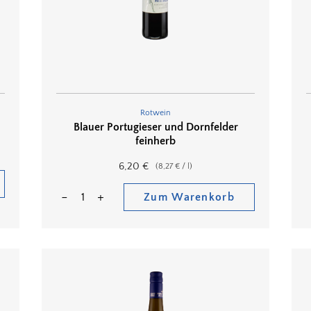
Rotwein
Blauer Portugieser und Dornfelder
feinherb
6,20
€
(
8,27
€
/
l
)
Zum Warenkorb