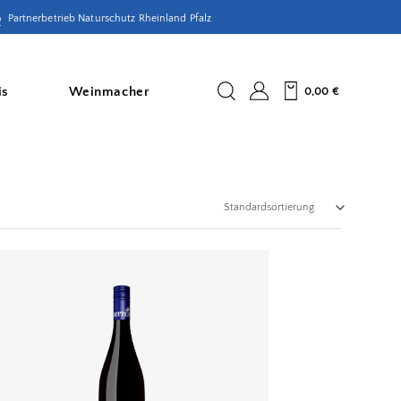
Partnerbetrieb Naturschutz Rheinland Pfalz
is
Weinmacher
0,00
€