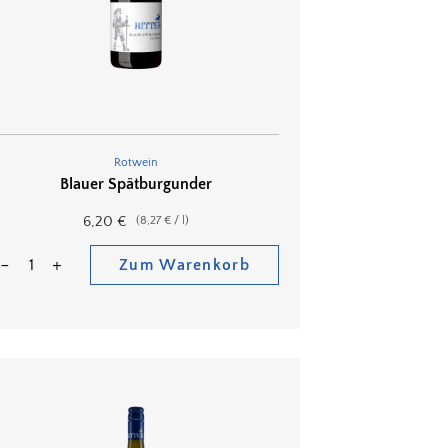
Rotwein
Blauer Spätburgunder
6,20
€
(
8,27
€
/
l
)
Zum Warenkorb